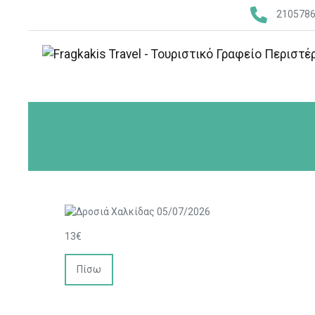
210578
13€
Πίσω