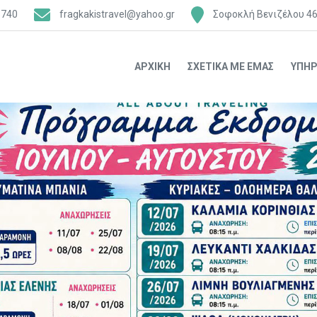
6740
fragkakistravel@yahoo.gr
Σοφοκλή Βενιζέλου 46
ΑΡΧΙΚΉ
ΣΧΕΤΙΚΆ ΜΕ ΕΜΆΣ
ΥΠΗΡ