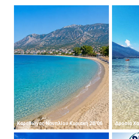
Καραθώνας Ναυπλίου Κυριακή 28/06
Δροσιά Χα