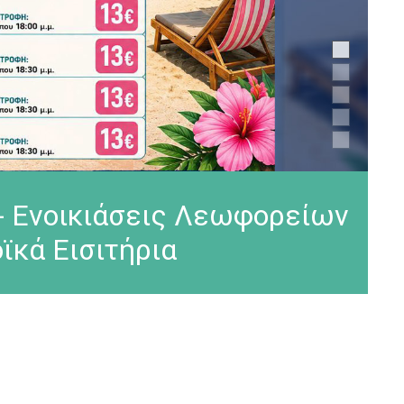
ς - Ενοικιάσεις Λεωφορείων
ϊκά Εισιτήρια