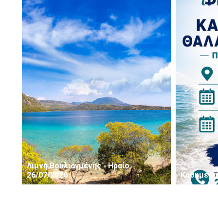
Λίμνη Βουλιαγμένης - Ηραίο
26/07/2026
Καθημερι