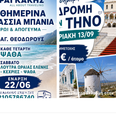
νά Θαλάσσια Μπάνια
Μονοήμερη Εκδρομή στην 