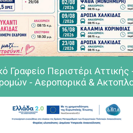
τικό Γραφείο Περιστέρι Αττική
ρομών - Αεροπορικά & Ακτοπλο